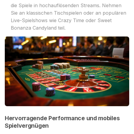
die Spiele in hochauflösenden Streams. Nehmen
Sie an klassischen Tischspielen oder an populären
Live-Spielshows wie Crazy Time oder Sweet
Bonanza Candyland teil.
Hervorragende Performance und mobiles
Spielvergnügen