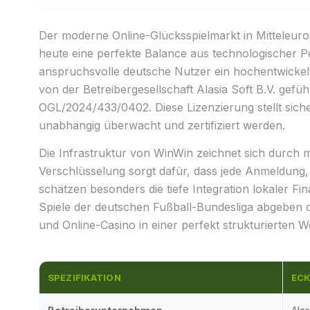
WinWin - main content
Der moderne Online-Glücksspielmarkt in Mitteleuro
heute eine perfekte Balance aus technologischer Pe
anspruchsvolle deutsche Nutzer ein hochentwickelte
von der Betreibergesellschaft Alasia Soft B.V. geführ
OGL/2024/433/0402. Diese Lizenzierung stellt siche
unabhängig überwacht und zertifiziert werden.
Die Infrastruktur von WinWin zeichnet sich durch
Verschlüsselung sorgt dafür, dass jede Anmeldung, 
schätzen besonders die tiefe Integration lokaler Fi
Spiele der deutschen Fußball-Bundesliga abgeben 
und Online-Casino in einer perfekt strukturierten
SPEZIFIKATION
ECK