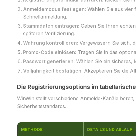
Anmeldemodus festlegen:
Wählen Sie aus vier 
Schnellanmeldung.
Stammdaten eintragen:
Geben Sie Ihren echten
späteren Verifizierung.
Währung kontrollieren:
Vergewissern Sie sich, d
Promo-Code einlösen:
Tragen Sie in das optiona
Passwort generieren:
Wählen Sie ein sicheres,
Volljährigkeit bestätigen:
Akzeptieren Sie die Al
Die Registrierungsoptions im tabellarisch
WinWin stellt verschiedene Anmelde-Kanäle bereit,
Sicherheitsstandards.
METHODE
DETAILS UND ABLAUF