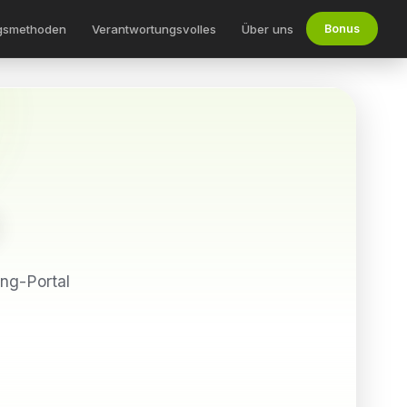
gsmethoden
Verantwortungsvolles
Über uns
Bonus
ing-Portal