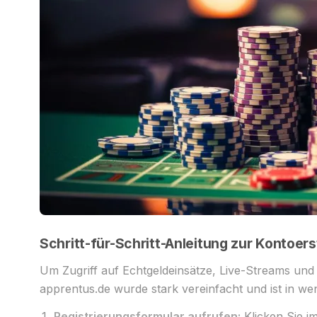
Schritt-für-Schritt-Anleitung zur Kontoer
Um Zugriff auf Echtgeldeinsätze, Live-Streams und
apprentus.de wurde stark vereinfacht und ist in we
Registrierungsformular aufrufen:
Klicken Sie im