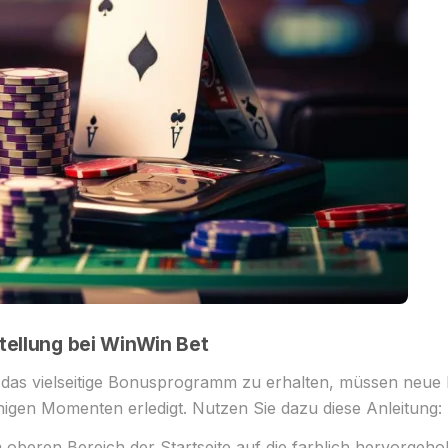
stellung bei WinWin Bet
 das vielseitige Bonusprogramm zu erhalten, müssen neue 
nigen Momenten erledigt. Nutzen Sie dazu diese Anleitung:
 oberen Bereich der Startseite auf die farblich hervorgeho