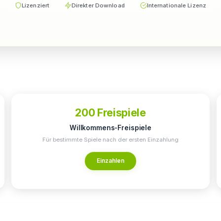
Lizenziert
Direkter Download
Internationale Lizenz
200 Freispiele
Willkommens-Freispiele
Für bestimmte Spiele nach der ersten Einzahlung
Einzahlen