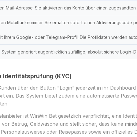
n Mail-Adresse. Sie aktivieren das Konto über einen zugesandten Ver
hen Mobilfunknummer. Sie erhalten sofort einen Aktivierungscode pe
t Ihrem Google- oder Telegram-Profil. Die Profildaten werden autom
System generiert augenblicklich zufällige, absolut sichere Login-Da
e Identitätsprüfung (KYC)
Kunden über den Button "Login" jederzeit in ihr Dashboard
 ein. Das System bietet zudem eine automatisierte Passwo
ten.
pielanbieter ist WinWin Bet gesetzlich verpflichtet, eine Id
vor Betrug, Geldwäsche und stellt sicher, dass keine mind
s Personalausweises oder Reisepasses sowie ein offizielles