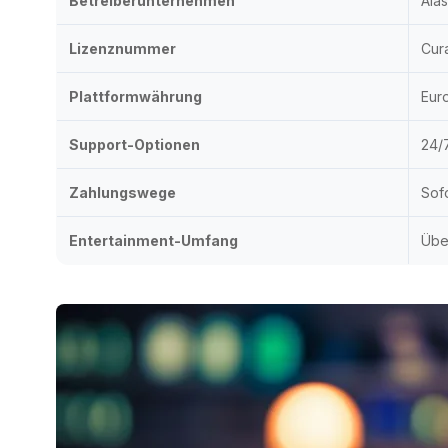
Betreiberunternehmen
Alas
Lizenznummer
Cur
Plattformwährung
Eur
Support-Optionen
24/
Zahlungswege
Sofo
Entertainment-Umfang
Übe